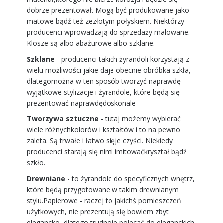
dobrze prezentował. Mogą być produkowane jako
matowe bądź też zezłotym połyskiem. Niektórzy
producenci wprowadzają do sprzedaży malowane.
Klosze są albo abażurowe albo szklane.
Szklane
- producenci takich żyrandoli korzystają z
wielu możliwości jakie daje obecnie obróbka szkła,
dlategomożna w ten sposób tworzyć naprawdę
wyjątkowe stylizacje i żyrandole, które będą się
prezentować naprawdędoskonale
Tworzywa sztuczne
- tutaj możemy wybierać
wiele różnychkolorów i kształtów i to na pewno
zaleta. Są trwałe i łatwo sięje czyści. Niekiedy
producenci starają się nimi imitowaćkryształ bądź
szkło.
Drewniane
- to żyrandole do specyficznych wnętrz,
które będą przygotowane w takim drewnianym
stylu.Papierowe - raczej to jakichś pomieszczeń
użytkowych, nie prezentują się bowiem zbyt
elegancko, dlatego trudnoje polecać do eleganckich