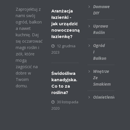
Domowe
Zaprojektuj z
Aranżacja
DIY
nami swój
łazienki -
ogród, balkon
jak urządzić
Uprawa
a nawet
nowoczesną
Roślin
kuchnię. Daj
łazienkę?
się oczarować
Ogród
12 grudnia
magii roślin i
I
2023
ziół, które
Balkon
mogą
zagościć na
Wnętrze
dobre w
Świdośliwa
Ze
Twoim
kanadyjska.
Smakiem
domu.
Co to za
roślina?
Oświetlenie
30 listopada
2020