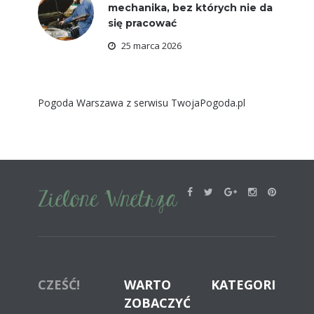
mechanika, bez których nie da
się pracować
25 marca 2026
Pogoda Warszawa
z serwisu
TwojaPogoda.pl
CZEŚĆ!
WARTO
KATEGORIE
ZOBACZYĆ