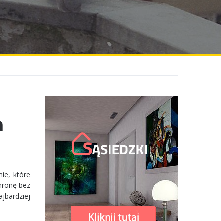
a
ie, które
chronę bez
jbardziej