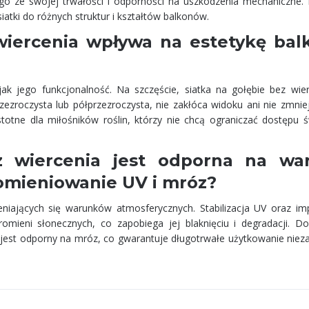
ego ze swojej trwałości i odporności na uszkodzenia mechaniczne. P
atki do różnych struktur i kształtów balkonów.
wiercenia wpływa na estetykę bal
ak jego funkcjonalność. Na szczęście, siatka na gołębie bez wier
zezroczysta lub półprzezroczysta, nie zakłóca widoku ani nie zmniej
stotne dla miłośników roślin, którzy nie chcą ograniczać dostępu ś
z wiercenia jest odporna na wa
romieniowanie UV i mróz?
niających się warunków atmosferycznych. Stabilizacja UV oraz im
romieni słonecznych, co zapobiega jej blaknięciu i degradacji. D
 jest odporny na mróz, co gwarantuje długotrwałe użytkowanie nieza