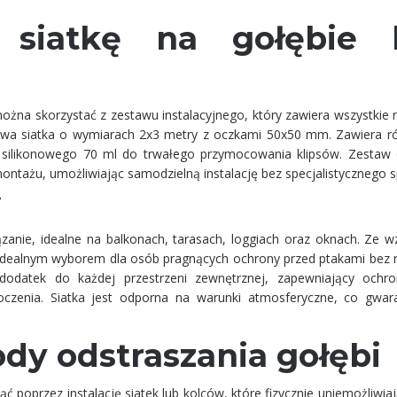
 siatkę na gołębie 
ożna skorzystać z zestawu instalacyjnego, który zawiera wszystkie 
owa siatka o wymiarach 2x3 metry z oczkami 50x50 mm. Zawiera r
u silikonowego 70 ml do trwałego przymocowania klipsów. Zestaw
montażu, umożliwiając samodzielną instalację bez specjalistycznego s
i
ązanie, idealne na balkonach, tarasach, loggiach oraz oknach. Ze w
ją idealnym wyborem dla osób pragnących ochrony przed ptakami bez 
dodatek do każdej przestrzeni zewnętrznej, zapewniający ochr
czenia. Siatka jest odporna na warunki atmosferyczne, co gwara
dy odstraszania gołębi
ć poprzez instalację siatek lub kolców, które fizycznie uniemożliwi