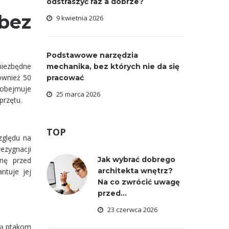
odstraszyć raz a dobrze?
bez
9 kwietnia 2026
Podstawowe narzędzia
niezbędne
mechanika, bez których nie da się
ównież 50
pracować
 obejmuje
25 marca 2026
przętu.
TOP
zględu na
rezygnacji
Jak wybrać dobrego
onę przed
architekta wnętrz?
ntuje jej
Na co zwrócić uwagę
przed...
23 czerwca 2026
ają ptakom