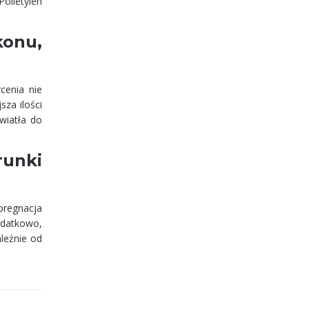
olietylen
konu,
cenia nie
sza ilości
wiatła do
runki
pregnacja
odatkowo,
leżnie od