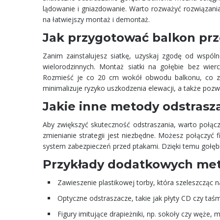
lądowanie i gniazdowanie. Warto rozważyć rozwiązani
na łatwiejszy montaż i demontaż.
Jak przygotować balkon p
Zanim zainstalujesz siatkę, uzyskaj zgodę od wspó
wielorodzinnych. Montaż siatki na gołębie bez wie
Rozmieść je co 20 cm wokół obwodu balkonu, co zap
minimalizuje ryzyko uszkodzenia elewacji, a także pozwa
Jakie inne metody odstrasz
Aby zwiększyć skuteczność odstraszania, warto połączy
zmienianie strategii jest niezbędne. Możesz połączyć 
system zabezpieczeń przed ptakami. Dzięki temu gołęb
Przykłady dodatkowych met
Zawieszenie plastikowej torby, która szeleszcząc na
Optyczne odstraszacze, takie jak płyty CD czy taśmy
Figury imitujące drapieżniki, np. sokoły czy węże, 