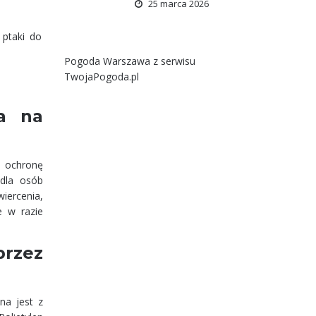
25 marca 2026
 ptaki do
Pogoda Warszawa
z serwisu
TwojaPogoda.pl
ia na
ą ochronę
 dla osób
iercenia,
e w razie
przez
na jest z