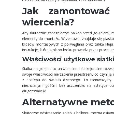
Jak zamontować
wiercenia?
Aby skutecznie zabezpieczyć balkon przed gołębiami, m
elementy do montażu. W zestawie znajduje się piask
klipsów montażowych z poliwęglanu oraz tubkę klej
instrukcję, która krok po kroku prowadzi przez proces 
Właściwości użytkowe siatk
Siatka na gołębie to uniwersalne i funkcjonalne rozwi
swoje właściwości nie zacienia przestrzeni, co czyni 
z dostępu do światła dziennego. To nieinwazyjny 
niechcianymi gośćmi bez uszczerbku na estetyce oto
długotrwałość.
Alternatywne meto
Skuteczne odstraszanie gołębi z balkonu można osiągną