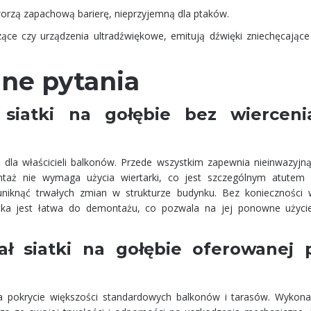
orzą zapachową barierę, nieprzyjemną dla ptaków.
ące czy urządzenia ultradźwiękowe, emitują dźwięki zniechęcające
ane pytania
 siatki na gołębie bez wiercen
ci dla właścicieli balkonów. Przede wszystkim zapewnia nieinwazyjn
ontaż nie wymaga użycia wiertarki, co jest szczególnym atutem
niknąć trwałych zmian w strukturze budynku. Bez konieczności w
iatka jest łatwa do demontażu, co pozwala na jej ponowne użyci
ał siatki na gołębie oferowanej 
 na pokrycie większości standardowych balkonów i tarasów. Wykona