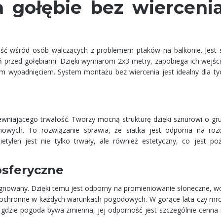
a gołębie bez wierceni
ść wśród osób walczących z problemem ptaków na balkonie. Jest s
 przed gołębiami. Dzięki wymiarom 2x3 metry, zapobiega ich wejściu
m wypadnięciem. System montażu bez wiercenia jest idealny dla tyc
pewniającego trwałość. Tworzy mocną strukturę dzięki sznurowi o gr
nowych. To rozwiązanie sprawia, że siatka jest odporna na rozc
ietylen jest nie tylko trwały, ale również estetyczny, co jest p
sferyczne
egnowany. Dzięki temu jest odporny na promieniowanie słoneczne, wc
 ochronne w każdych warunkach pogodowych. W gorące lata czy mr
 gdzie pogoda bywa zmienna, jej odporność jest szczególnie cenna 