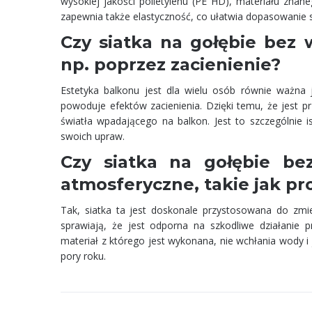
wysokiej jakości polietylenu (PE HD), materiału znan
zapewnia także elastyczność, co ułatwia dopasowanie si
Czy siatka na gołębie bez 
np. poprzez zacienienie?
Estetyka balkonu jest dla wielu osób równie ważna j
powoduje efektów zacienienia. Dzięki temu, że jest pr
światła wpadającego na balkon. Jest to szczególnie i
swoich upraw.
Czy siatka na gołębie be
atmosferyczne, takie jak p
Tak, siatka ta jest doskonale przystosowana do zmie
sprawiają, że jest odporna na szkodliwe działanie p
materiał z którego jest wykonana, nie wchłania wody i
pory roku.