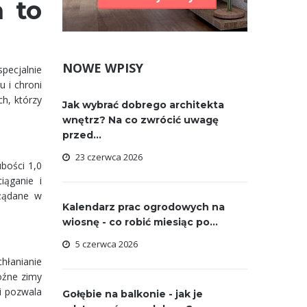
a to
NOWE WPISY
pecjalnie
 i chroni
h, którzy
Jak wybrać dobrego architekta
wnętrz? Na co zwrócić uwagę
przed...
23 czerwca 2026
ubości 1,0
iąganie i
ożądane w
Kalendarz prac ogrodowych na
wiosnę - co robić miesiąc po...
5 czerwca 2026
hłanianie
oźne zimy
i pozwala
Gołębie na balkonie - jak je