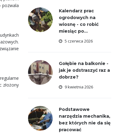
o pozwala
Kalendarz prac
ogrodowych na
wiosnę - co robić
miesiąc po...
budynkach
5 czerwca 2026
tażowych.
związanie
Gołębie na balkonie -
jak je odstraszyć raz a
dobrze?
 regularne
c złożony
9 kwietnia 2026
Podstawowe
narzędzia mechanika,
bez których nie da się
pracować