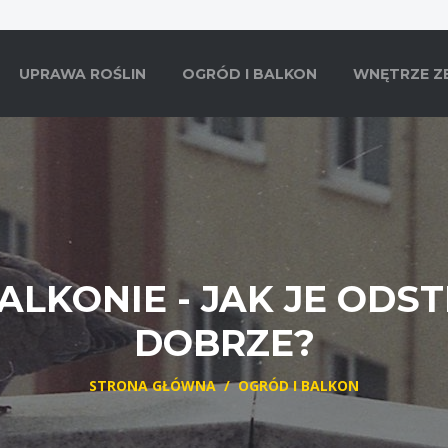
UPRAWA ROŚLIN
OGRÓD I BALKON
WNĘTRZE Z
ALKONIE - JAK JE ODS
DOBRZE?
STRONA GŁÓWNA
/
OGRÓD I BALKON