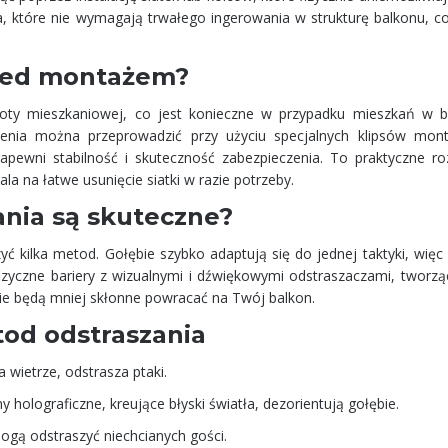
a, które nie wymagają trwałego ingerowania w strukturę balkonu, c
rzed montażem?
lnoty mieszkaniowej, co jest konieczne w przypadku mieszkań w 
rcenia można przeprowadzić przy użyciu specjalnych klipsów mon
ewni stabilność i skuteczność zabezpieczenia. To praktyczne ro
la na łatwe usunięcie siatki w razie potrzeby.
ania są skuteczne?
ć kilka metod. Gołębie szybko adaptują się do jednej taktyki, więc
fizyczne bariery z wizualnymi i dźwiękowymi odstraszaczami, tworzą
ie będą mniej skłonne powracać na Twój balkon.
od odstraszania
 wietrze, odstrasza ptaki.
 holograficzne, kreujące błyski światła, dezorientują gołębie.
mogą odstraszyć niechcianych gości.