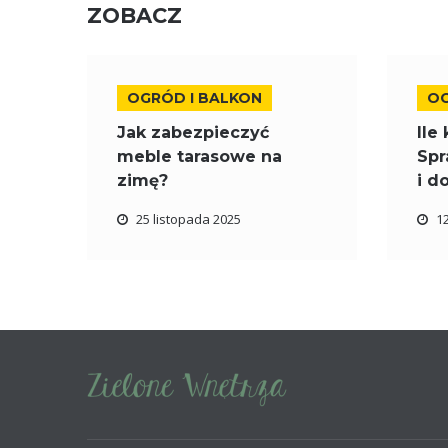
ZOBACZ
OGRÓD I BALKON
OG
Jak zabezpieczyć
Ile
meble tarasowe na
Spr
zimę?
i d
25 listopada 2025
1