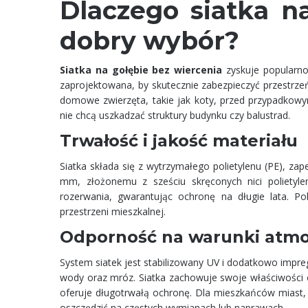
Dlaczego siatka n
dobry wybór?
Siatka na gołębie bez wiercenia
zyskuje popularno
zaprojektowana, by skutecznie zabezpieczyć przestrzeń
domowe zwierzęta, takie jak koty, przed przypadkowy
nie chcą uszkadzać struktury budynku czy balustrad.
Trwałość i jakość materiału
Siatka składa się z wytrzymałego polietylenu (PE), za
mm, złożonemu z sześciu skręconych nici polietyle
rozerwania, gwarantując ochronę na długie lata. Pol
przestrzeni mieszkalnej.
Odporność na warunki atmo
System siatek jest stabilizowany UV i dodatkowo impr
wody oraz mróz. Siatka zachowuje swoje właściwości
oferuje długotrwałą ochronę. Dla mieszkańców miast,
oszczędzić na częstych wymianach lub naprawach.