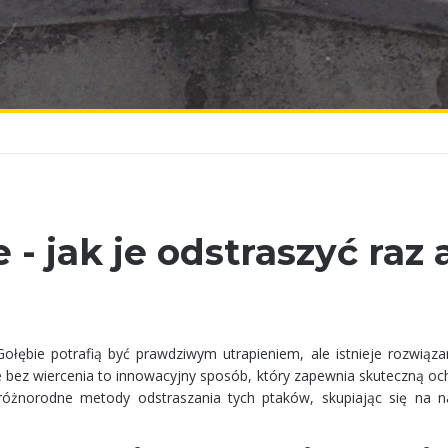
 - jak je odstraszyć raz 
łębie potrafią być prawdziwym utrapieniem, ale istnieje rozwiązan
ie bez wiercenia to innowacyjny sposób, który zapewnia skuteczną o
różnorodne metody odstraszania tych ptaków, skupiając się na na